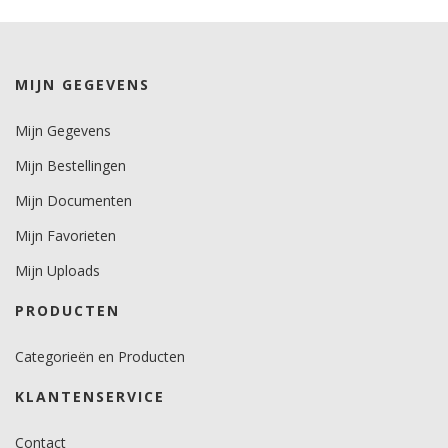
-40 tot +100.
Levensduurverwachting
wit en zwart 5 jaar.
MIJN GEGEVENS
kleuren 4 jaar.
metallics 2 jaar.
Mijn Gegevens
Brandveiligheidscertificaat
Mijn Bestellingen
ja.
Mijn Documenten
Mijn Favorieten
Mijn Uploads
PRODUCTEN
Categorieën en Producten
KLANTENSERVICE
Contact