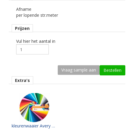
verwijderbaar, transparant, water gebaseerd.
Afname
per lopende str.meter
Ondergrond
vlak.
Prijzen
Dikte
75 mu.
Vul hier het aantal in
Kleefkracht (N/1000 mm)
300.
Rugpapier
gecoat kraft papier
Extra's
Maximale krimp (mm)
0,4.
Minimale aanbrengstemperatuur (°C)
10.
kleurenwaaier Avery 500 serie
Temperatuurbereik (°C)