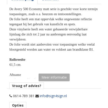
De Avery 500 Economy matt serie is geschikt voor korte termijn
toepassingen, zoals o.a. beurzen en tentoonstellingen.
De folie heeft een mat oppervlak welke ongewenste reflectie
tegengaat bij het gebruik van kunstlicht en spots.
Deze vinylserie heeft een water gebaseerde verwijderbare
lijmlaag die zich tot 2 jaar na aanbrengen eenvoudig laat
verwijderen.
De folie wordt niet aanbevolen voor toepassingen welke veelal
blootgesteld worden aan water en voldoet aan brandklasse B1.
Rolbreedte
61,5 cm.
Afname
Meer informatie
per losse strekkende meter.
Vraag of advies?
Materiaaltype
opaak gekleurde promotionele snijfolie.
0614-789 381
info@sign4sign.nl
Opties
Kenmerk belijming