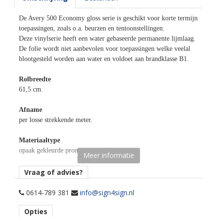
De Avery 500 Economy gloss serie is geschikt voor korte termijn
toepassingen, zoals o.a. beurzen en tentoonstellingen.
Deze vinylserie heeft een water gebaseerde permanente lijmlaag.
De folie wordt niet aanbevolen voor toepassingen welke veelal
blootgesteld worden aan water en voldoet aan brandklasse B1.
Rolbreedte
61,5 cm.
Afname
per losse strekkende meter.
Materiaaltype
opaak gekleurde promotionele snijfolie.
Meer informatie
Kenmerk belijming
Vraag of advies?
permanent, transparant, water gebaseerd.
0614-789 381
info@sign4sign.nl
Ondergrond
Opties
vlak.