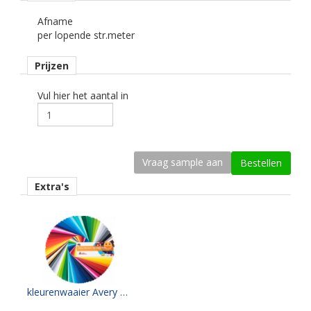
Afname
Dikte
per lopende str.meter
75 mu.
Prijzen
Kleefkracht (N/1000 mm)
700.
Vul hier het aantal in
Rugpapier
gecoat kraft papier
Maximale krimp (mm)
0,4.
Extra's
Minimale aanbrengstemperatuur (°C)
10.
Temperatuurbereik (°C)
-40 tot +100.
Levensduurverwachting
kleurenwaaier Avery 500 serie
wit en zwart 5 jaar.