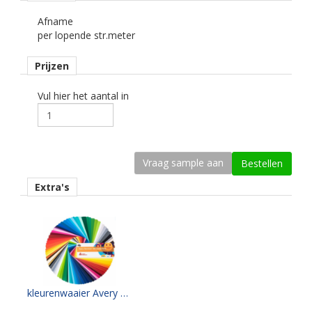
Afname
Dikte
per lopende str.meter
75 mu.
Prijzen
Kleefkracht (N/1000 mm)
700.
Vul hier het aantal in
Rugpapier
gecoat kraft papier
Maximale krimp (mm)
0,4.
Extra's
Minimale aanbrengstemperatuur (°C)
10.
Temperatuurbereik (°C)
-40 tot +100.
Levensduurverwachting
kleurenwaaier Avery 500 serie
wit en zwart 5 jaar.