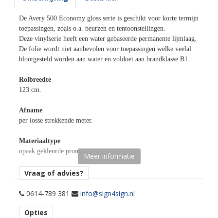
De Avery 500 Economy gloss serie is geschikt voor korte termijn
toepassingen, zoals o.a. beurzen en tentoonstellingen.
Deze vinylserie heeft een water gebaseerde permanente lijmlaag.
De folie wordt niet aanbevolen voor toepassingen welke veelal
blootgesteld worden aan water en voldoet aan brandklasse B1.
Rolbreedte
123 cm.
Afname
per losse strekkende meter.
Materiaaltype
opaak gekleurde promotionele snijfolie.
Meer informatie
Kenmerk belijming
Vraag of advies?
permanent, transparant, water gebaseerd.
0614-789 381
info@sign4sign.nl
Ondergrond
Opties
vlak.