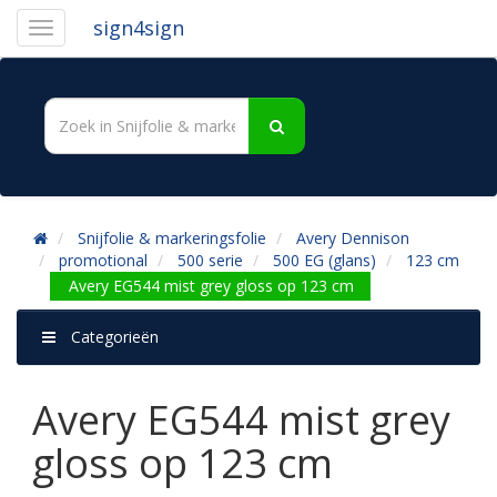
sign4sign
Snijfolie & markeringsfolie
Avery Dennison
promotional
500 serie
500 EG (glans)
123 cm
Avery EG544 mist grey gloss op 123 cm
Categorieën
Avery EG544 mist grey
gloss op 123 cm