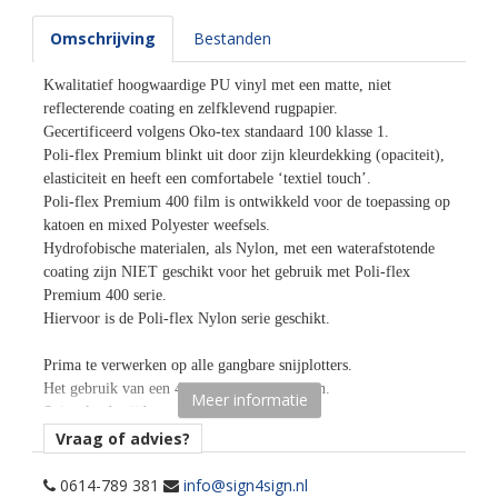
Omschrijving
Bestanden
Kwalitatief hoogwaardige PU vinyl met een matte, niet
reflecterende coating en zelfklevend rugpapier.
Gecertificeerd volgens Oko-tex standaard 100 klasse 1.
Poli-flex Premium blinkt uit door zijn kleurdekking (opaciteit),
elasticiteit en heeft een comfortabele ‘textiel touch’.
Poli-flex Premium 400 film is ontwikkeld voor de toepassing op
katoen en mixed Polyester weefsels.
Hydrofobische materialen, als Nylon, met een waterafstotende
coating zijn NIET geschikt voor het gebruik met Poli-flex
Premium 400 serie.
Hiervoor is de Poli-flex Nylon serie geschikt.
Prima te verwerken op alle gangbare snijplotters.
Het gebruik van een 45° mesje is aanbevolen.
Meer informatie
Spiegelend snijden met de lijmlaag naar boven.
Het product moet met een hittepers worden aangebracht.
Vraag of advies?
Het rugpapier moet verwijderd worden wanneer het materiaal
nog warm is.
0614-789 381
info@sign4sign.nl