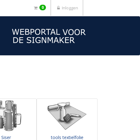
0
Inloggen
Siser
tools textielfolie