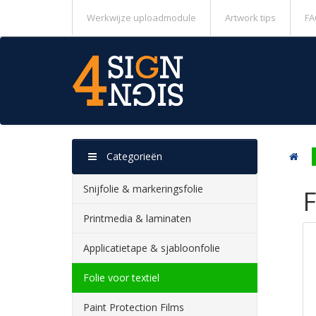
Werkwijze uploadmodule
Artwork tips
FA
Categorieën
Snijfolie & markeringsfolie
F
Printmedia & laminaten
Applicatietape & sjabloonfolie
Folie voor textiel
Paint Protection Films