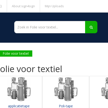
Q
About sign4sign
Mijn Uploads
Folie voor textiel
olie voor textiel
applicatietape
Poli-tape