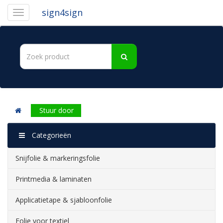
sign4sign
Stuur door
Categorieën
Snijfolie & markeringsfolie
Printmedia & laminaten
Applicatietape & sjabloonfolie
Folie voor textiel