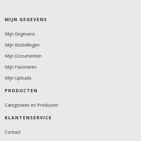
Temperatuurbereik (°C)
-50 tot +110.
MIJN GEGEVENS
Levensduurverwachting
wit/zwart 12 jaar.
Mijn Gegevens
kleuren 10 jaar.
metallics 6 jaar.
Mijn Bestellingen
Brandveiligheidscertificaat
Mijn Documenten
geen, folie wel zelfdovend.
Mijn Favorieten
Mijn Uploads
PRODUCTEN
Categorieën en Producten
KLANTENSERVICE
Contact