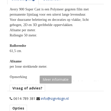
Avery 900 Super Cast is een Polymeer gegoten film met
permanente lijmlaag voor een uiterst lange levensduur.
Voor duurzame belettering en decoraties op vlakke, licht
gebogen, 2D en 3D geribbelde oppervlakken.
Afname per meter.
Rollengte 50 meter.
Rolbreedte
61,5 cm.
Afname
per losse strekkende meter.
Opmerking
Meer informatie
Sommige kleuren hebben en witte lijmlaag, check dit vooraf bij
toepassing op transparante ondergronden!
Vraag of advies?
Materiaaltype
0614-789 381
info@sign4sign.nl
opaak gekleurde snijfolie.
Opties