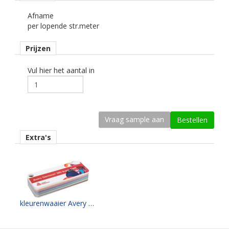
kenmerk belijming
Afname
permanent, transparant, water gebaseerd.
per lopende str.meter
Ondergrond
Prijzen
vlak, gebogen.
Dikte
Vul hier het aantal in
50 mu.
Kleefkracht (N/1000mm)
600.
Rugpapier
Extra's
gecoat kraft papier.
Maximale krimp (mm)
0,15.
Minimale aanbrengstemperatuur (°C)
kleurenwaaier Avery SC 900 serie
10.