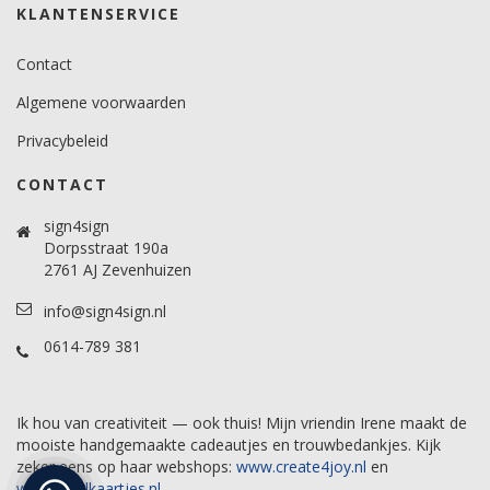
KLANTENSERVICE
Contact
Algemene voorwaarden
Privacybeleid
CONTACT
sign4sign
Dorpsstraat 190a
2761 AJ Zevenhuizen
info@sign4sign.nl
0614-789 381
Ik hou van creativiteit — ook thuis! Mijn vriendin Irene maakt de
mooiste handgemaakte cadeautjes en trouwbedankjes. Kijk
zeker eens op haar webshops:
www.create4joy.nl
en
www.labelkaartjes.nl
.