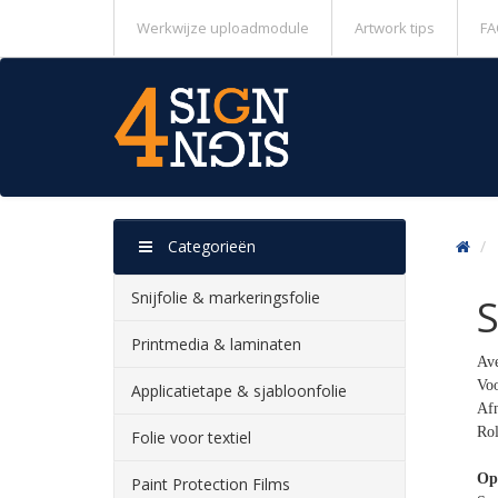
Werkwijze uploadmodule
Artwork tips
FA
Categorieën
Snijfolie & markeringsfolie
S
Printmedia & laminaten
Ave
Voo
Applicatietape & sjabloonfolie
Afn
Rol
Folie voor textiel
Op
Paint Protection Films