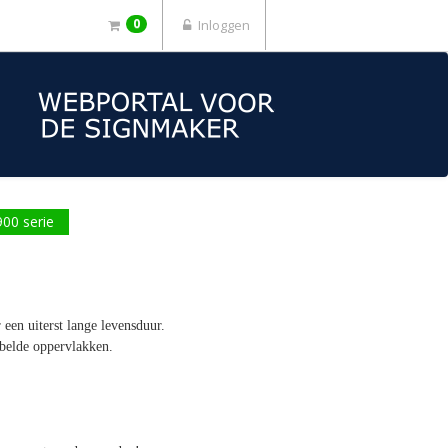
0
Inloggen
900 serie
een uiterst lange levensduur.
bbelde oppervlakken.