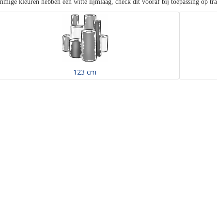
mige kleuren hebben een witte lijmlaag, check dit vooraf bij toepassing op tr
123 cm