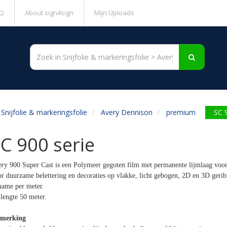
Q
About sign4sign
Mijn Uploads
Snijfolie & markeringsfolie
Avery Dennison
premium
SC 
C 900 serie
ry 900 Super Cast is een Polymeer gegoten film met permanente lijmlaag voor 
r duurzame belettering en decoraties op vlakke, licht gebogen, 2D en 3D geri
ame per meter.
lengte 50 meter.
merking