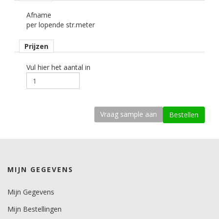
Afname
kenmerk belijming
per lopende str.meter
long term removable, transparant, water gebaseerd, micro
kanaaltjes, herpostioneerbaar.
Prijzen
Ondergrond
gebogen, 2D.
Vul hier het aantal in
Dikte
142 mu.
Kleefkracht (N/1000mm)
440.
Rugpapier
PE gecoat papier.
MIJN GEGEVENS
Maximale krimp (mm)
0,15.
Mijn Gegevens
Mijn Bestellingen
Minimale aanbrengstemperatuur (°C)