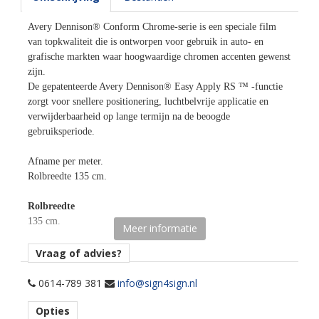
Avery Dennison® Conform Chrome-serie is een speciale film
van topkwaliteit die is ontworpen voor gebruik in auto- en
grafische markten waar hoogwaardige chromen accenten gewenst
zijn.
De gepatenteerde Avery Dennison® Easy Apply RS ™ -functie
zorgt voor snellere positionering, luchtbelvrije applicatie en
verwijderbaarheid op lange termijn na de beoogde
gebruiksperiode.
Afname per meter.
Rolbreedte 135 cm.
Rolbreedte
135 cm.
Meer informatie
Afname
Vraag of advies?
per losse strekkende meter.
0614-789 381
info@sign4sign.nl
Materiaaltype
Opties
carwrap chrome folie.