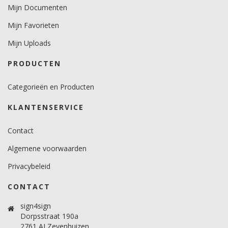
10.
Mijn Documenten
Temperatuurbereik (°C)
Mijn Favorieten
-40 tot +80.
Mijn Uploads
Levensduurverwachting
PRODUCTEN
3 jaar silver.
2 jaar de andere kleuren.
Categorieën en Producten
Zie datasheet.
KLANTENSERVICE
Contact
Algemene voorwaarden
Privacybeleid
CONTACT
sign4sign
Dorpsstraat 190a
2761 AJ Zevenhuizen