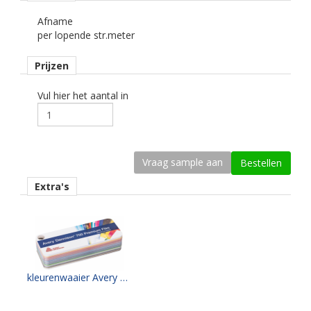
Afname
Dikte
per lopende str.meter
64 mu
Prijzen
Kleefkracht (N/1000 mm)
500
Vul hier het aantal in
Rugpapier
gecoat kraft papier
Maximale krimp (mm)
0,25.
Extra's
Minimale aanbrengstemperatuur (°C)
10.
Temperatuurbereik (°C)
-40 tot +90.
kleurenwaaier Avery PF700 serie
Levensduurverwachting
wit/zwart 8 jaar.