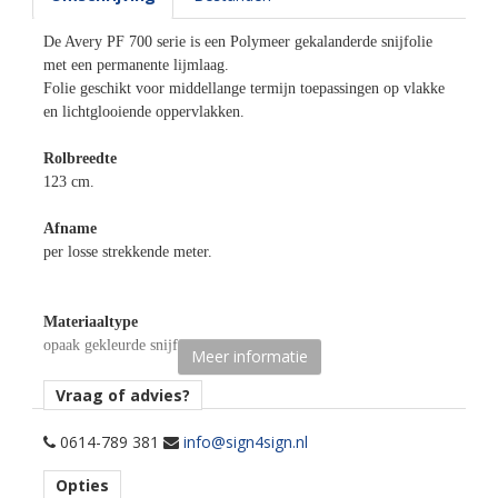
De Avery PF 700 serie is een Polymeer gekalanderde snijfolie
met een permanente lijmlaag.
Folie geschikt voor middellange termijn toepassingen op vlakke
en lichtglooiende oppervlakken.
Rolbreedte
123 cm.
Afname
per losse strekkende meter.
Materiaaltype
opaak gekleurde snijfolie.
Meer informatie
kenmerk belijming
Vraag of advies?
permanent, transparant, water gebaseerd.
0614-789 381
info@sign4sign.nl
Ondergrond
Opties
vlak, licht gebogen.