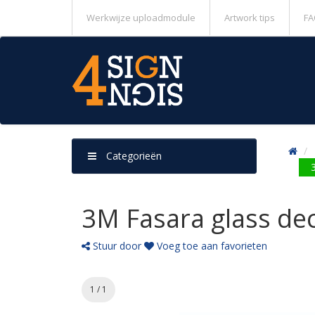
Werkwijze uploadmodule
Artwork tips
FA
Categorieën
3M Fasara glass dec
Stuur door
Voeg toe aan favorieten
1 / 1