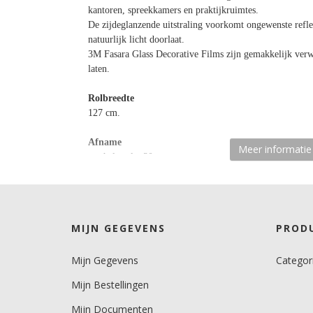
kantoren, spreekkamers en praktijkruimtes.
De zijdeglanzende uitstraling voorkomt ongewenste reflec
natuurlijk licht doorlaat.
3M Fasara Glass Decorative Films zijn gemakkelijk verwi
laten.
Rolbreedte
127 cm.
Afname
Meer informatie
per hele rol a 30 meter.
Materiaaltype
Polyester glasfolie.
MIJN GEGEVENS
PROD
kenmerk belijming
permanent, transparant, solvent gebaseerd.
Mijn Gegevens
Categor
Ondergrond
Mijn Bestellingen
vlak, licht gebogen.
Mijn Documenten