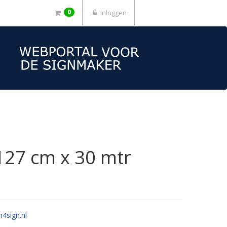
0
Inloggen
 127 cm x 30 mtr
n4sign.nl