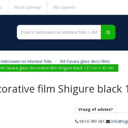
Q
About sign4sign
Mijn Uploads
Gebouwen en interieur folie
3M Fasara glass deco films
3M Fasara glass decorative film Shigure black 127 cm x 30 mtr
orative film Shigure black
Vraag of advies?
0614-789 381
info@sig