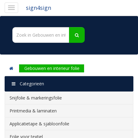
sign4sign
Gebouwen en interieur folie
Categorieën
Snijfolie & markeringsfolie
Printmedia & laminaten
Applicatietape & sjabloonfolie
Folie voor textiel