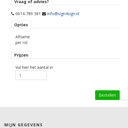
Afname
Vraag of advies?
per hele rol a 30 meter.
0614-789 381
info@sign4sign.nl
Materiaaltype
Opties
Polyester glasfolie.
Afname
kenmerk belijming
per rol
permanent, transparant, solvent gebaseerd.
Prijzen
Ondergrond
vlak, licht gebogen.
Vul hier het aantal in
Dikte
81 mu.
Kleefkracht (N/25mm)
7.
Rugpapier
Polyester film.
MIJN GEGEVENS
Maximale krimp (mm)