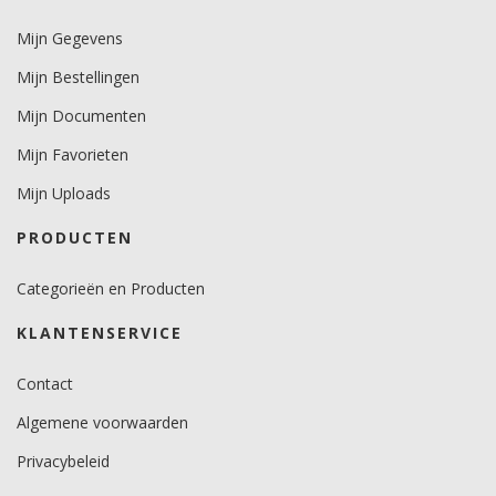
0,4.
Mijn Gegevens
Minimale aanbrengstemperatuur (°C)
Mijn Bestellingen
12.
Mijn Documenten
Temperatuurbereik (°C)
Mijn Favorieten
-29 tot +80
Mijn Uploads
PRODUCTEN
Categorieën en Producten
KLANTENSERVICE
Contact
Algemene voorwaarden
Privacybeleid