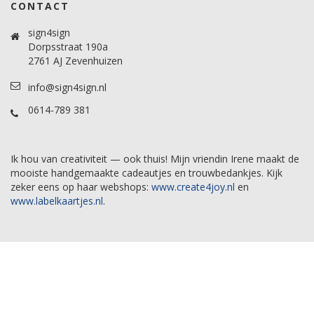
CONTACT
sign4sign
Dorpsstraat 190a
2761 AJ Zevenhuizen
info@sign4sign.nl
0614-789 381
Ik hou van creativiteit — ook thuis! Mijn vriendin Irene maakt de
mooiste handgemaakte cadeautjes en trouwbedankjes. Kijk
zeker eens op haar webshops:
www.create4joy.nl
en
www.labelkaartjes.nl
.