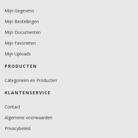
0,4.
Mijn Gegevens
Minimale aanbrengstemperatuur (°C)
Mijn Bestellingen
12.
Mijn Documenten
Temperatuurbereik (°C)
Mijn Favorieten
-29 tot +80
Mijn Uploads
PRODUCTEN
Categorieën en Producten
KLANTENSERVICE
Contact
Algemene voorwaarden
Privacybeleid