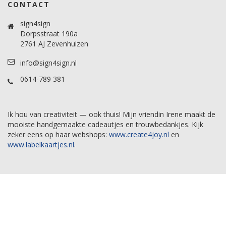
CONTACT
sign4sign
Dorpsstraat 190a
2761 AJ Zevenhuizen
info@sign4sign.nl
0614-789 381
Ik hou van creativiteit — ook thuis! Mijn vriendin Irene maakt de
mooiste handgemaakte cadeautjes en trouwbedankjes. Kijk
zeker eens op haar webshops:
www.create4joy.nl
en
www.labelkaartjes.nl
.