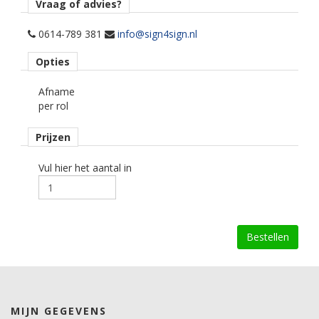
Afname
Vraag of advies?
per hele rol a 30 meter.
0614-789 381
info@sign4sign.nl
Materiaaltype
Opties
Polyester glasfolie.
Afname
kenmerk belijming
per rol
permanent, transparant, solvent gebaseerd.
Prijzen
Ondergrond
vlak, licht gebogen.
Vul hier het aantal in
Dikte
81 mu.
Kleefkracht (N/25mm)
7.
Rugpapier
Polyester film.
MIJN GEGEVENS
Maximale krimp (mm)