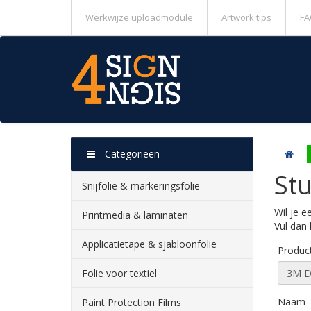
Werkwijze uploadmodule
Artwork tips
FA
Categorieën
St
Snijfolie & markeringsfolie
Wil je e
Printmedia & laminaten
Vul dan 
Applicatietape & sjabloonfolie
Produc
Folie voor textiel
Naam
Paint Protection Films