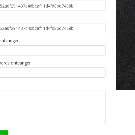
ntvanger
adres ontvanger