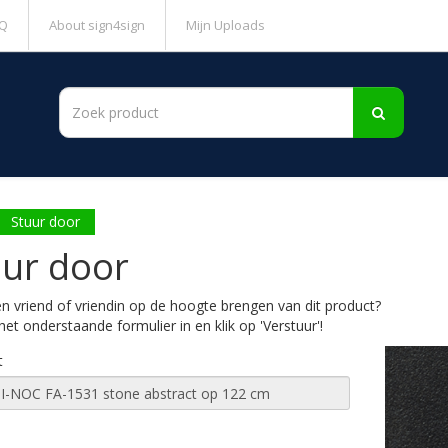
Q
About sign4sign
Mijn Uploads
Stuur door
uur door
en vriend of vriendin op de hoogte brengen van dit product?
het onderstaande formulier in en klik op 'Verstuur'!
t