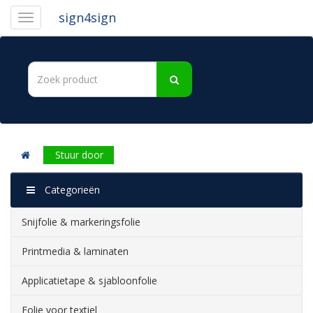
sign4sign
Stuur door
Categorieën
Snijfolie & markeringsfolie
Printmedia & laminaten
Applicatietape & sjabloonfolie
Folie voor textiel