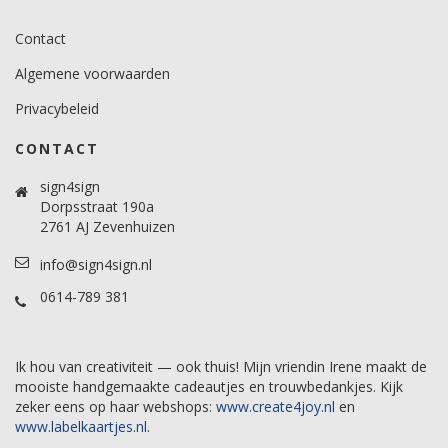
Contact
Algemene voorwaarden
Privacybeleid
CONTACT
sign4sign
Dorpsstraat 190a
2761 AJ Zevenhuizen
info@sign4sign.nl
0614-789 381
Ik hou van creativiteit — ook thuis! Mijn vriendin Irene maakt de
mooiste handgemaakte cadeautjes en trouwbedankjes. Kijk
zeker eens op haar webshops:
www.create4joy.nl
en
www.labelkaartjes.nl
.