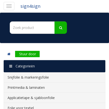
sign4sign
Stuur door
Categorieën
Snijfolie & markeringsfolie
Printmedia & laminaten
Applicatietape & sjabloonfolie
Folie voor textiel