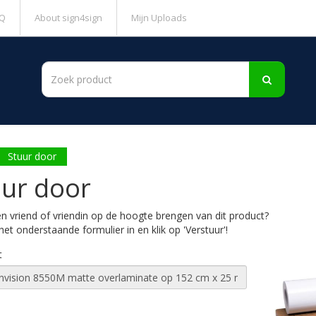
Q
About sign4sign
Mijn Uploads
Stuur door
uur door
en vriend of vriendin op de hoogte brengen van dit product?
het onderstaande formulier in en klik op 'Verstuur'!
t