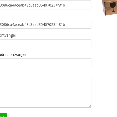
ntvanger
adres ontvanger