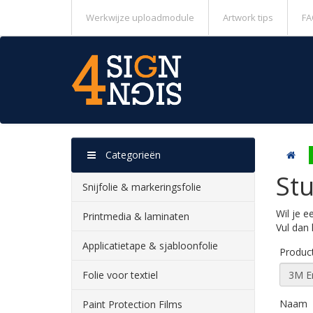
Werkwijze uploadmodule
Artwork tips
FA
Categorieën
St
Snijfolie & markeringsfolie
Wil je e
Printmedia & laminaten
Vul dan 
Applicatietape & sjabloonfolie
Produc
Folie voor textiel
Naam
Paint Protection Films