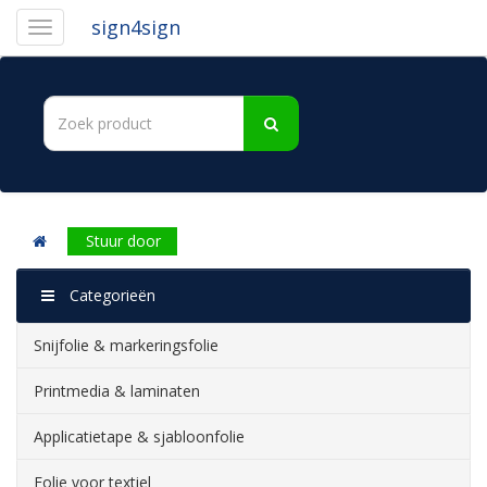
sign4sign
Stuur door
Categorieën
Snijfolie & markeringsfolie
Printmedia & laminaten
Applicatietape & sjabloonfolie
Folie voor textiel