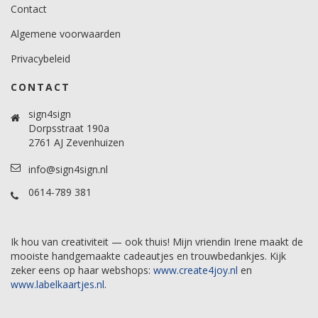
Contact
Algemene voorwaarden
Privacybeleid
CONTACT
sign4sign
Dorpsstraat 190a
2761 AJ Zevenhuizen
info@sign4sign.nl
0614-789 381
Ik hou van creativiteit — ook thuis! Mijn vriendin Irene maakt de
mooiste handgemaakte cadeautjes en trouwbedankjes. Kijk
zeker eens op haar webshops:
www.create4joy.nl
en
www.labelkaartjes.nl
.