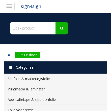
sign4sign
Stuur door
Categorieën
Snijfolie & markeringsfolie
Printmedia & laminaten
Applicatietape & sjabloonfolie
Folie voor textiel