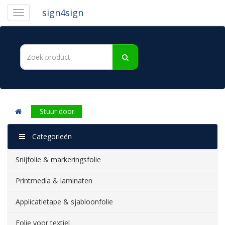
sign4sign
Stuur door
Categorieën
Snijfolie & markeringsfolie
Printmedia & laminaten
Applicatietape & sjabloonfolie
Folie voor textiel