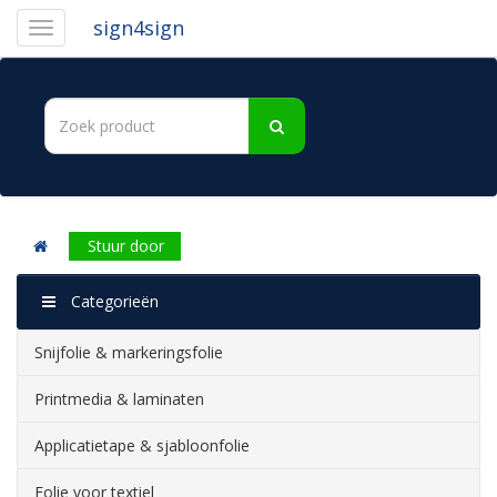
sign4sign
Stuur door
Categorieën
Snijfolie & markeringsfolie
Printmedia & laminaten
Applicatietape & sjabloonfolie
Folie voor textiel