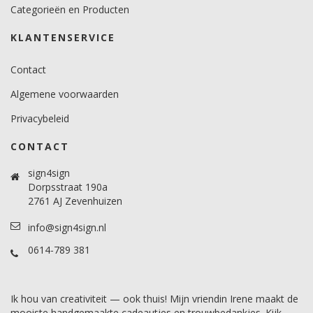
Categorieën en Producten
KLANTENSERVICE
Contact
Algemene voorwaarden
Privacybeleid
CONTACT
sign4sign
Dorpsstraat 190a
2761 AJ Zevenhuizen
info@sign4sign.nl
0614-789 381
Ik hou van creativiteit — ook thuis! Mijn vriendin Irene maakt de
mooiste handgemaakte cadeautjes en trouwbedankjes. Kijk