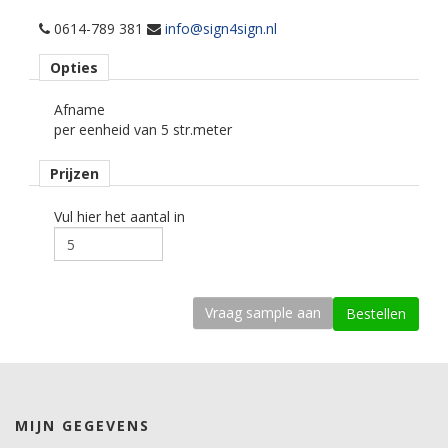
26%
0614-789 381
info@sign4sign.nl
Totale zon energie
Opties
Transmissie
Afname
72%
per eenheid van 5 str.meter
Reflectie
8%
Prijzen
Absorptie
20%
Schaduw coëfficiënt
Vul hier het aantal in
0.90
Zonne warmte toetreding (ZTA)
0.78
U factor
1.05
UV licht reductie
99%
Totale zonne energie reductie
22%
MIJN GEGEVENS
IR reductie
22%