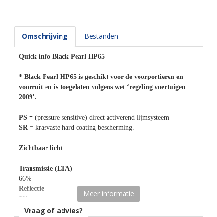
Omschrijving
Bestanden
Quick info Black Pearl HP65
* Black Pearl HP65 is geschikt voor de voorportieren en
voorruit en is toegelaten volgens wet ‘regeling voertuigen
2009’.
PS =
(pressure sensitive) direct activerend lijmsysteem.
SR
= krasvaste hard coating bescherming.
Zichtbaar licht
Transmissie (LTA)
66%
Reflectie
Meer informatie
8%
Schitteringsreductie
Vraag of advies?