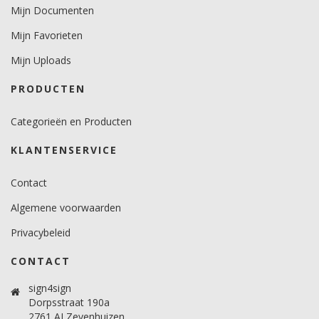
Mijn Documenten
Levensduurverwachting
7 jaar.
Mijn Favorieten
Mijn Uploads
PRODUCTEN
Categorieën en Producten
KLANTENSERVICE
Contact
Algemene voorwaarden
Privacybeleid
CONTACT
sign4sign
Dorpsstraat 190a
2761 AJ Zevenhuizen