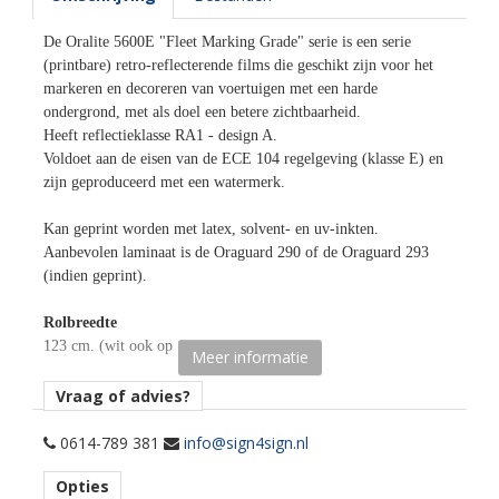
De Oralite 5600E "Fleet Marking Grade" serie is een serie
(printbare) retro-reflecterende films die geschikt zijn voor het
markeren en decoreren van voertuigen met een harde
ondergrond, met als doel een betere zichtbaarheid.
Heeft reflectieklasse RA1 - design A.
Voldoet aan de eisen van de ECE 104 regelgeving (klasse E) en
zijn geproduceerd met een watermerk.
Kan geprint worden met latex, solvent- en uv-inkten.
Aanbevolen laminaat is de Oraguard 290 of de Oraguard 293
(indien geprint).
Rolbreedte
123 cm. (wit ook op 152 cm)
Meer informatie
Afname
Vraag of advies?
per losse strekkende meter.
0614-789 381
info@sign4sign.nl
Materiaaltype
Opties
retro-reflecterende snijfolie.