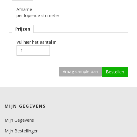
Afname
kenmerk belijming
per lopende str.meter
permanent, transparant, solvent.
Prijzen
Ondergrond
vlak, licht gebogen.
Vul hier het aantal in
Dikte
110 mu.
Kleefkracht (N/25mm)
17.
Rugpapier
gecoat kraft papier
MIJN GEGEVENS
Minimale aanbrengstemperatuur (°C)
15.
Mijn Gegevens
Temperatuurbereik (°C)
Mijn Bestellingen
-50 tot +95.