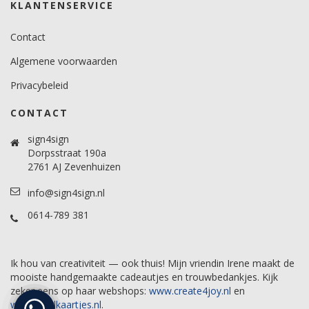
KLANTENSERVICE
Contact
Algemene voorwaarden
Privacybeleid
CONTACT
sign4sign
Dorpsstraat 190a
2761 AJ Zevenhuizen
info@sign4sign.nl
0614-789 381
Ik hou van creativiteit — ook thuis! Mijn vriendin Irene maakt de
mooiste handgemaakte cadeautjes en trouwbedankjes. Kijk
zeker eens op haar webshops:
www.create4joy.nl
en
www.labelkaartjes.nl
.