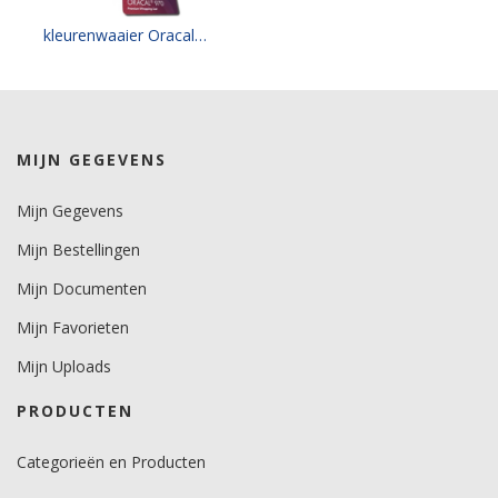
Minimale aanbrengstemperatuur (°C)
kleurenwaaier Oracal 970-RA carwrapfolie gloss
15.
Temperatuurbereik (°C)
-50 tot +120.
Levensduurverwachting
MIJN GEGEVENS
wit/zwart 12 jaar.
kleuren 10 jaar.
Mijn Gegevens
metallics 5 jaar.
Mijn Bestellingen
Mijn Documenten
Mijn Favorieten
Mijn Uploads
PRODUCTEN
Categorieën en Producten