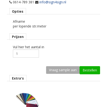
Materiaaltype
0614-789 381
info@sign4sign.nl
carwrap folie.
Opties
kenmerk belijming
permanent, transparant, solvent, micro kanaaltjes,
Afname
herpostioneerbaar.
per lopende str.meter
Ondergrond
Prijzen
gebogen.
Vul hier het aantal in
Dikte
110 mu.
Kleefkracht (N/25mm)
16.
Extra's
Rugpapier
PE gecoat papier.
Maximale krimp (mm)
0,1.