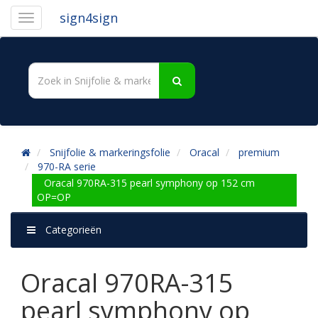
sign4sign
Snijfolie & markeringsfolie
Oracal
premium
970-RA serie
Oracal 970RA-315 pearl symphony op 152 cm
OP=OP
Categorieën
Oracal 970RA-315
pearl symphony op