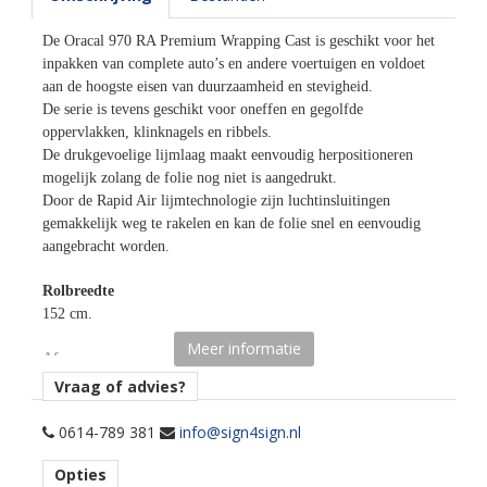
De Oracal 970 RA Premium Wrapping Cast is geschikt voor het
inpakken van complete auto’s en andere voertuigen en voldoet
aan de hoogste eisen van duurzaamheid en stevigheid.
De serie is tevens geschikt voor oneffen en gegolfde
oppervlakken, klinknagels en ribbels.
De drukgevoelige lijmlaag maakt eenvoudig herpositioneren
mogelijk zolang de folie nog niet is aangedrukt.
Door de Rapid Air lijmtechnologie zijn luchtinsluitingen
gemakkelijk weg te rakelen en kan de folie snel en eenvoudig
aangebracht worden.
Rolbreedte
152 cm.
Meer informatie
Afname
per losse strekkende meter.
Vraag of advies?
Materiaaltype
0614-789 381
info@sign4sign.nl
carwrap folie.
Opties