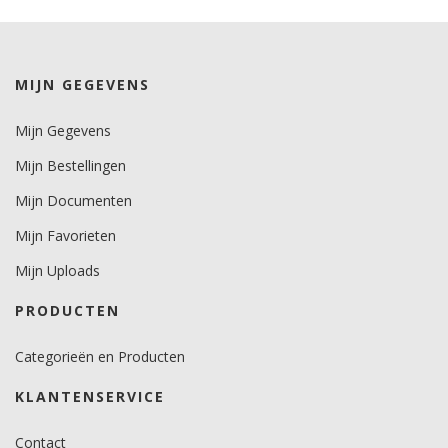
Temperatuurbereik (°C)
-50 tot +120.
Levensduurverwachting
MIJN GEGEVENS
wit/zwart 12 jaar.
kleuren 10 jaar.
Mijn Gegevens
metallics 5 jaar.
Mijn Bestellingen
Mijn Documenten
Mijn Favorieten
Mijn Uploads
PRODUCTEN
Categorieën en Producten
KLANTENSERVICE
Contact