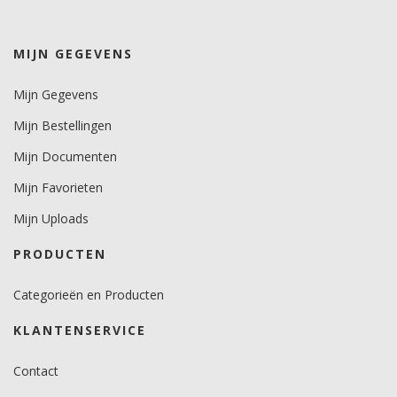
wit/zwart 10 jaar.
kleuren 8 jaar.
metallics 6 jaar.
MIJN GEGEVENS
Brandveiligheidscertificaat
Mijn Gegevens
Ja.
Mijn Bestellingen
Mijn Documenten
Mijn Favorieten
Mijn Uploads
PRODUCTEN
Categorieën en Producten
KLANTENSERVICE
Contact