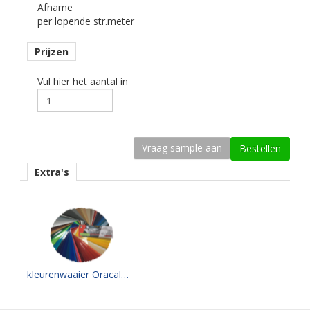
Afname
gebogen.
per lopende str.meter
Dikte
Prijzen
50 mu.
Kleefkracht (N/25mm)
Vul hier het aantal in
18.
Rugpapier
gecoat kraft papier
Maximale krimp (mm)
Extra's
0,1.
Minimale aanbrengstemperatuur (°C)
8.
Temperatuurbereik (°C)
-50 tot +110.
kleurenwaaier Oracal 951 serie
Levensduurverwachting