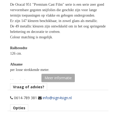
De Oracal 951 "Premium Cast Film" serie is een serie zeer goed
vervormbare gegoten snijfolies die geschikt zijn voor lange
termijn toepassingen op vlakke en gebogen ondergronden.
Er zijn 147 kleuren beschikbaar, in zowel glans als metallic.
De 49 metallic kleuren zijn ontwikkeld om in het oog springende
belettering en decoratie te creëren.
Colour matching is mogelijk.
Rolbreedte
126 cm.
Afname
per losse strekkende meter.
Meer informatie
Materiaaltype
opaak gekleurde snijfolie.
Vraag of advies?
kenmerk belijming
0614-789 381
info@sign4sign.nl
permanent, transparant, solvent gebaseerd.
Opties
Ondergrond