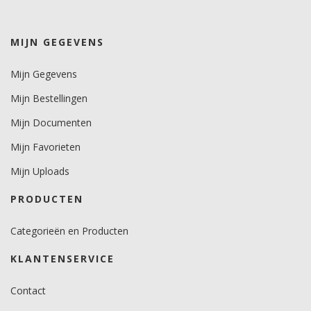
wit/zwart 10 jaar.
kleuren 8 jaar.
metallics 6 jaar.
MIJN GEGEVENS
Brandveiligheidscertificaat
Mijn Gegevens
Ja.
Mijn Bestellingen
Mijn Documenten
Mijn Favorieten
Mijn Uploads
PRODUCTEN
Categorieën en Producten
KLANTENSERVICE
Contact