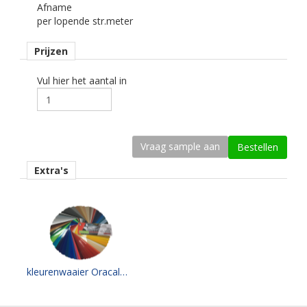
Afname
gebogen.
per lopende str.meter
Dikte
Prijzen
50 mu.
Kleefkracht (N/25mm)
Vul hier het aantal in
18.
Rugpapier
gecoat kraft papier
Maximale krimp (mm)
Extra's
0,1.
Minimale aanbrengstemperatuur (°C)
8.
Temperatuurbereik (°C)
-50 tot +110.
kleurenwaaier Oracal 951 serie
Levensduurverwachting