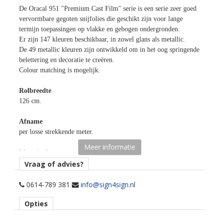
De Oracal 951 "Premium Cast Film" serie is een serie zeer goed
vervormbare gegoten snijfolies die geschikt zijn voor lange
termijn toepassingen op vlakke en gebogen ondergronden.
Er zijn 147 kleuren beschikbaar, in zowel glans als metallic.
De 49 metallic kleuren zijn ontwikkeld om in het oog springende
belettering en decoratie te creëren.
Colour matching is mogelijk.
Rolbreedte
126 cm.
Afname
per losse strekkende meter.
Meer informatie
Materiaaltype
opaak gekleurde snijfolie.
Vraag of advies?
kenmerk belijming
0614-789 381
info@sign4sign.nl
permanent, transparant, solvent gebaseerd.
Opties
Ondergrond