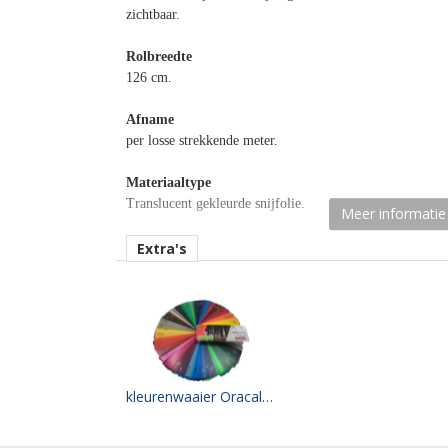
zichtbaar.
Rolbreedte
126 cm.
Afname
per losse strekkende meter.
Materiaaltype
Translucent gekleurde snijfolie.
Meer informatie
kenmerk belijming
Extra's
permanent, transparant, solvent gebaseerd.
Ondergrond
vlak, licht gebogen.
Dikte
50 mu.
kleurenwaaier Oracal illuminated signs
Kleefkracht (N/25mm)