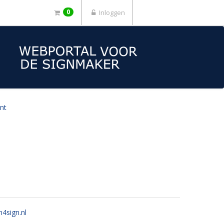
0
Inloggen
nt
n4sign.nl