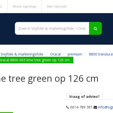
Q
About sign4sign
Mijn Uploads
Snijfolie & markeringsfolie
Oracal
premium
8800 transluce
Oracal 8800-063 lime tree green op 126 cm
me tree green op 126 cm
Vraag of advies?
0614-789 381
info@sig