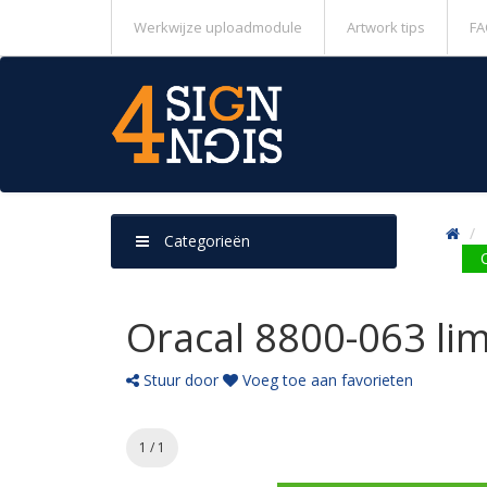
Werkwijze uploadmodule
Artwork tips
FA
Categorieën
Oracal 8800-063 li
Stuur door
Voeg toe aan favorieten
1 / 1