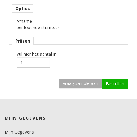
Materiaaltype
Opties
carwrapfolie.
Afname
kenmerk belijming
per lopende str.meter
semi-permanent, transparant, solvent.
Prijzen
Ondergrond
3D gebogen.
Vul hier het aantal in
Dikte
85-100 mu.
Kleefkracht (N/1000mm)
535.
Rugpapier
PE gecoat papier.
MIJN GEGEVENS
Maximale krimp (mm)
0,5.
Mijn Gegevens
Minimale aanbrengstemperatuur (°C)