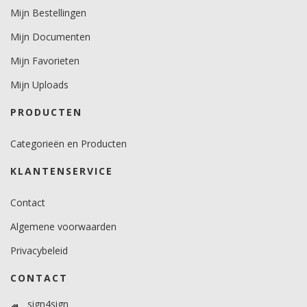
Mijn Bestellingen
10.
Mijn Documenten
Temperatuurbereik (°C)
-40 tot +90.
Mijn Favorieten
Mijn Uploads
Levensduurverwachting
7 jaar verticaal en 3 jaar horizontaal.
PRODUCTEN
Categorieën en Producten
KLANTENSERVICE
Contact
Algemene voorwaarden
Privacybeleid
CONTACT
sign4sign