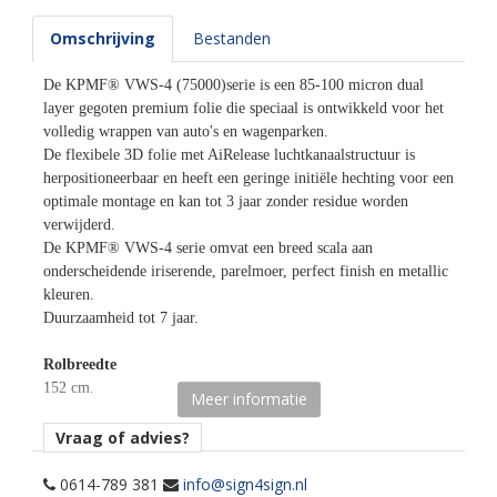
Omschrijving
Bestanden
De KPMF® VWS-4 (75000)serie is een 85-100 micron dual
layer gegoten premium folie die speciaal is ontwikkeld voor het
volledig wrappen van auto's en wagenparken.
De flexibele 3D folie met AiRelease luchtkanaalstructuur is
herpositioneerbaar en heeft een geringe initiële hechting voor een
optimale montage en kan tot 3 jaar zonder residue worden
verwijderd.
De KPMF® VWS-4 serie omvat een breed scala aan
onderscheidende iriserende, parelmoer, perfect finish en metallic
kleuren.
Duurzaamheid tot 7 jaar.
Rolbreedte
152 cm.
Meer informatie
Afname
Vraag of advies?
per losse strekkende meter.
0614-789 381
info@sign4sign.nl