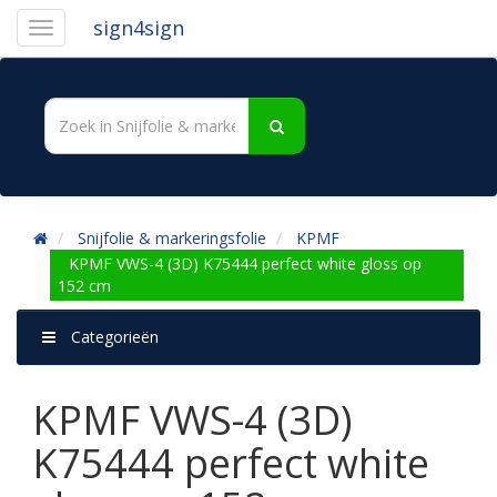
sign4sign
Snijfolie & markeringsfolie
KPMF
KPMF VWS-4 (3D) K75444 perfect white gloss op
152 cm
Categorieën
KPMF VWS-4 (3D)
K75444 perfect white