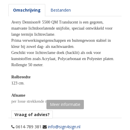
Omschrijving
Bestanden
Avery Dennison® 5500 QM Translucent is een gegoten,
maatvaste lichtdoorlatende snijfolie, speciaal ontwikkeld voor
lange termijn lichtreclame.
Prima verwerkingseigenschappen en buitengewoon stabiel in
kleur bij zowel dag- als nachtwaarden.
Geschikt voor lichtreclame doek (backlit) als ook voor
kunststoffen zoals Acrylaat, Polycarbonaat en Polyester platen.
Rollengte 50 meter.
Rolbreedte
123 cm.
Afname
per losse strekkende meter.
Meer informatie
Materiaaltype
Vraag of advies?
Translucent gekleurde snijfolie.
0614-789 381
info@sign4sign.nl