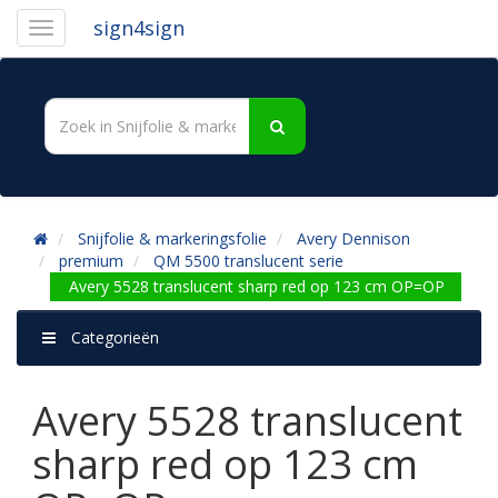
sign4sign
Snijfolie & markeringsfolie
Avery Dennison
premium
QM 5500 translucent serie
Avery 5528 translucent sharp red op 123 cm OP=OP
Categorieën
Avery 5528 translucent
sharp red op 123 cm