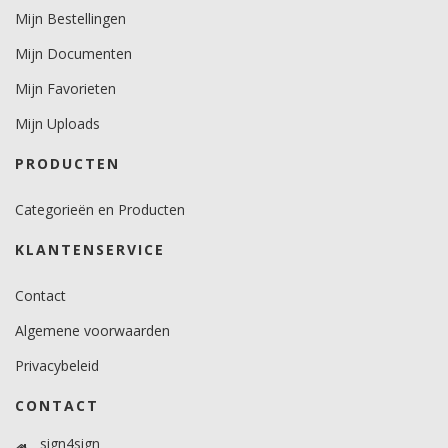
Mijn Bestellingen
-50 tot +10.
Mijn Documenten
Levensduurverwachting
wit/zwart 10 jaar.
Mijn Favorieten
kleuren 8 jaar.
Mijn Uploads
metallics 5 jaar.
PRODUCTEN
Categorieën en Producten
KLANTENSERVICE
Contact
Algemene voorwaarden
Privacybeleid
CONTACT
sign4sign