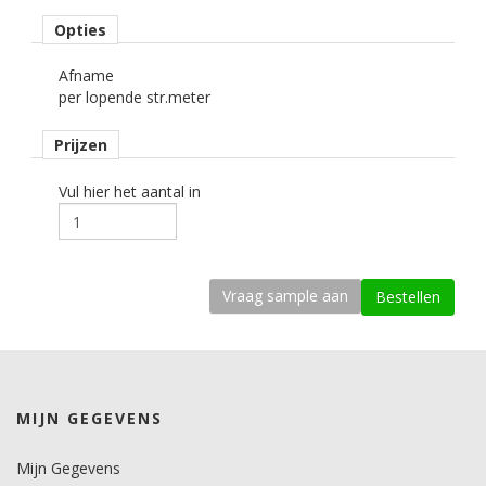
kenmerk belijming
Opties
permanent, transparant, solvent gebaseerd.
Afname
Ondergrond
per lopende str.meter
vlak, licht gebogen.
Prijzen
Dikte
50 mu.
Vul hier het aantal in
Kleefkracht (N/1000mm)
500.
Rugpapier
gecoat kraft papier
Maximale krimp (mm)
0,2.
MIJN GEGEVENS
Minimale aanbrengstemperatuur (°C)
10.
Mijn Gegevens
Temperatuurbereik (°C)