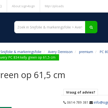
Q
About sign4sign
Mijn Uploads
Snijfolie & markeringsfolie
Avery Dennison
premium
PC 80
Avery PC 834 kelly green op 61,5 cm
green op 61,5 cm
Vraag of advies?
0614-789 381
info@sig