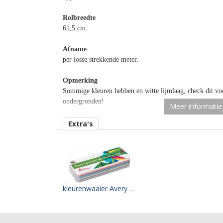
Rolbreedte
61,5 cm.
Afname
per losse strekkende meter.
Opmerking
Sommige kleuren hebben en witte lijmlaag, check dit voo
ondergronden!
Meer informatie
Materiaaltype
Extra's
opaak gekleurde snijfolie.
kenmerk belijming
permanent, transparant, water gebaseerd.
Ondergrond
kleurenwaaier Avery PC 800 serie
vlak, licht gebogen.
Dikte