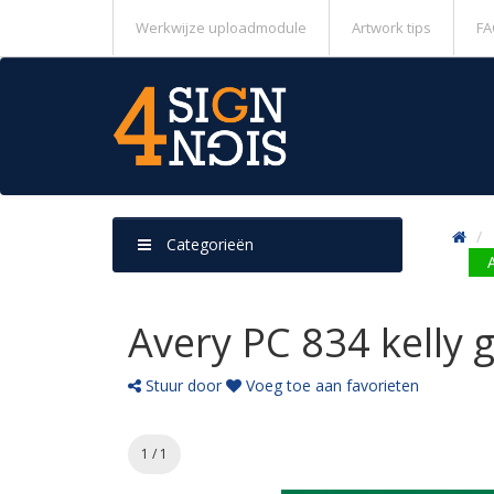
Werkwijze uploadmodule
Artwork tips
FA
Categorieën
Avery PC 834 kelly 
Stuur door
Voeg toe aan favorieten
1 / 1