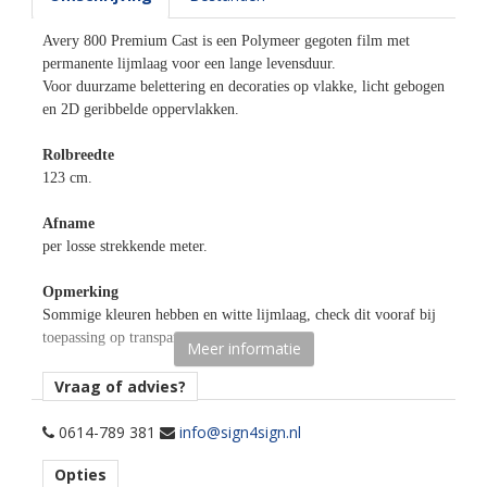
Avery 800 Premium Cast is een Polymeer gegoten film met
permanente lijmlaag voor een lange levensduur.
Voor duurzame belettering en decoraties op vlakke, licht gebogen
en 2D geribbelde oppervlakken.
Rolbreedte
123 cm.
Afname
per losse strekkende meter.
Opmerking
Sommige kleuren hebben en witte lijmlaag, check dit vooraf bij
toepassing op transparante ondergronden!
Meer informatie
Materiaaltype
Vraag of advies?
opaak gekleurde snijfolie.
0614-789 381
info@sign4sign.nl
kenmerk belijming
Opties
permanent, transparant, water gebaseerd.