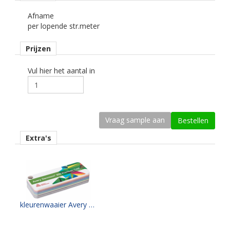
Afname
Ondergrond
per lopende str.meter
vlak, licht gebogen.
Prijzen
Dikte
50 mu.
Vul hier het aantal in
Kleefkracht (N/1000mm)
600.
Rugpapier
gecoat kraft papier.
Extra's
Maximale krimp (mm)
0,2.
Minimale aanbrengstemperatuur (°C)
10.
kleurenwaaier Avery PC 800 serie
Temperatuurbereik (°C)
-40 tot +110.