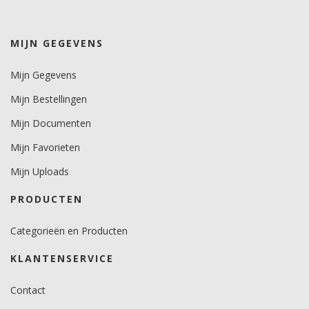
Levensduurverwachting
wit/zwart 10 jaar.
MIJN GEGEVENS
kleuren 8 jaar.
metallics 5 jaar.
Mijn Gegevens
Brandveiligheidscertificaat
Mijn Bestellingen
geen, folie wel zelfdovend.
Mijn Documenten
Mijn Favorieten
Mijn Uploads
PRODUCTEN
Categorieën en Producten
KLANTENSERVICE
Contact