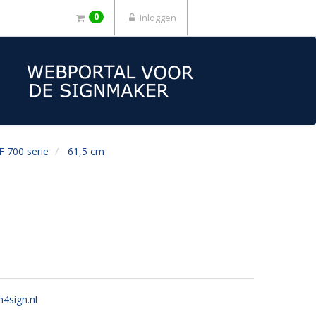
0
Inloggen
F 700 serie
61,5 cm
n4sign.nl