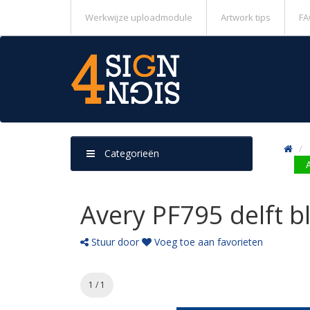
Werkwijze uploadmodule
Artwork tips
FA
Categorieën
Avery PF795 delft b
Stuur door
Voeg toe aan favorieten
1 / 1