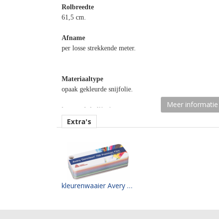
Rolbreedte
61,5 cm.
Afname
per losse strekkende meter.
Materiaaltype
opaak gekleurde snijfolie.
Meer informatie
kenmerk belijming
permanent, transparant, water gebaseerd.
Extra's
Ondergrond
vlak, licht gebogen.
Dikte
64 mu
kleurenwaaier Avery PF700 serie
Kleefkracht (N/1000 mm)
500