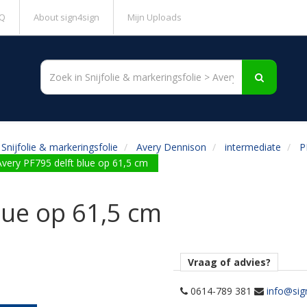
Q
About sign4sign
Mijn Uploads
Snijfolie & markeringsfolie
Avery Dennison
intermediate
P
Avery PF795 delft blue op 61,5 cm
lue op 61,5 cm
Vraag of advies?
0614-789 381
info@sig