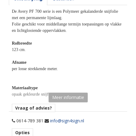
De Avery PF 700 serie is een Polymeer gekalanderde snijfolie
met een permanente lijmlaag.
Folie geschikt voor middellange termijn toepassingen op vlakke
en lichtglooiende oppervlakken.
Rolbreedte
123 cm.
Afname
per losse strekkende meter.
Materiaaltype
opaak gekleurde snijfolie.
Meer informatie
kenmerk belijming
Vraag of advies?
permanent, transparant, water gebaseerd.
0614-789 381
info@sign4sign.nl
Ondergrond
Opties
vlak, licht gebogen.