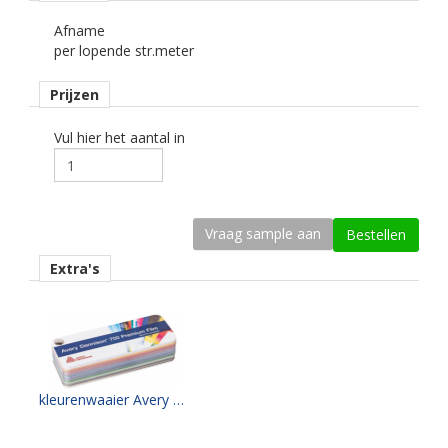
Afname
Dikte
per lopende str.meter
64 mu
Prijzen
Kleefkracht (N/1000 mm)
500
Vul hier het aantal in
Rugpapier
gecoat kraft papier
Maximale krimp (mm)
0,25.
Extra's
Minimale aanbrengstemperatuur (°C)
10.
Temperatuurbereik (°C)
-40 tot +90.
kleurenwaaier Avery PF700 serie
Levensduurverwachting
wit/zwart 8 jaar.