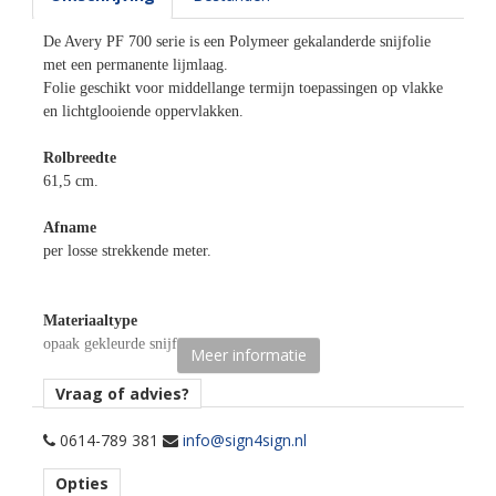
De Avery PF 700 serie is een Polymeer gekalanderde snijfolie
met een permanente lijmlaag.
Folie geschikt voor middellange termijn toepassingen op vlakke
en lichtglooiende oppervlakken.
Rolbreedte
61,5 cm.
Afname
per losse strekkende meter.
Materiaaltype
opaak gekleurde snijfolie.
Meer informatie
kenmerk belijming
Vraag of advies?
permanent, transparant, water gebaseerd.
0614-789 381
info@sign4sign.nl
Ondergrond
Opties
vlak, licht gebogen.