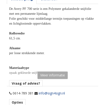
De Avery PF 700 serie is een Polymeer gekalanderde snijfolie
met een permanente lijmlaag.
Folie geschikt voor middellange termijn toepassingen op vlakke
en lichtglooiende oppervlakken.
Rolbreedte
61,5 cm.
Afname
per losse strekkende meter.
Materiaaltype
opaak gekleurde snijfolie.
Meer informatie
kenmerk belijming
Vraag of advies?
permanent, transparant, water gebaseerd.
0614-789 381
info@sign4sign.nl
Ondergrond
Opties
vlak, licht gebogen.