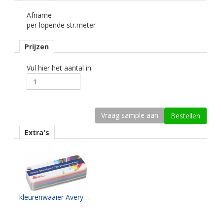
Afname
Dikte
per lopende str.meter
64 mu
Prijzen
Kleefkracht (N/1000 mm)
500
Vul hier het aantal in
Rugpapier
gecoat kraft papier
Maximale krimp (mm)
0,25.
Extra's
Minimale aanbrengstemperatuur (°C)
10.
Temperatuurbereik (°C)
-40 tot +90.
kleurenwaaier Avery PF700 serie
Levensduurverwachting
wit/zwart 8 jaar.