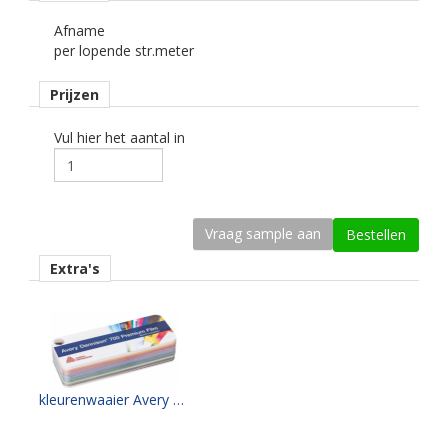
Afname
Dikte
per lopende str.meter
64 mu
Prijzen
Kleefkracht (N/1000 mm)
500
Vul hier het aantal in
Rugpapier
gecoat kraft papier
Maximale krimp (mm)
0,25.
Extra's
Minimale aanbrengstemperatuur (°C)
10.
Temperatuurbereik (°C)
-40 tot +90.
kleurenwaaier Avery PF700 serie
Levensduurverwachting
wit/zwart 8 jaar.