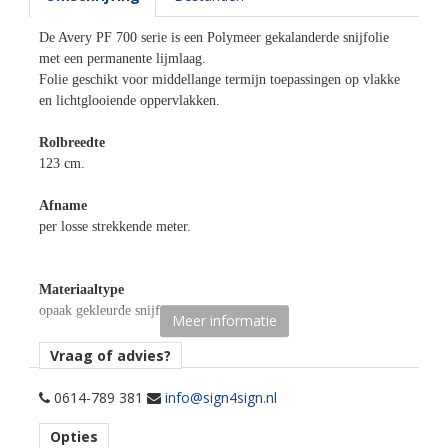
De Avery PF 700 serie is een Polymeer gekalanderde snijfolie
met een permanente lijmlaag.
Folie geschikt voor middellange termijn toepassingen op vlakke
en lichtglooiende oppervlakken.
Rolbreedte
123 cm.
Afname
per losse strekkende meter.
Materiaaltype
opaak gekleurde snijfolie.
Meer informatie
kenmerk belijming
Vraag of advies?
permanent, transparant, water gebaseerd.
0614-789 381
info@sign4sign.nl
Ondergrond
Opties
vlak, licht gebogen.