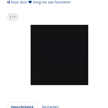
Stuur door
Voeg toe aan favorieten
1 / 1
Omschrijving
Bestanden