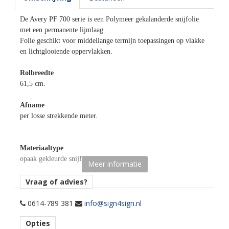
De Avery PF 700 serie is een Polymeer gekalanderde snijfolie
met een permanente lijmlaag.
Folie geschikt voor middellange termijn toepassingen op vlakke
en lichtglooiende oppervlakken.
Rolbreedte
61,5 cm.
Afname
per losse strekkende meter.
Materiaaltype
opaak gekleurde snijfolie.
Meer informatie
kenmerk belijming
Vraag of advies?
permanent, transparant, water gebaseerd.
0614-789 381
info@sign4sign.nl
Ondergrond
Opties
vlak, licht gebogen.