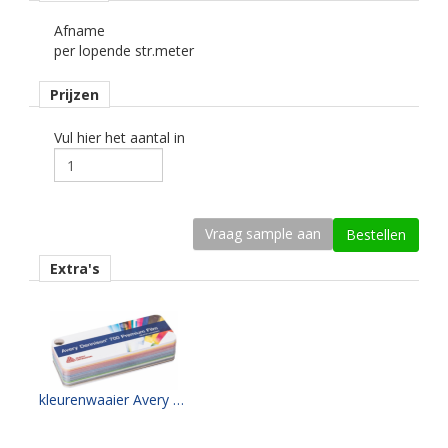
Afname
Dikte
per lopende str.meter
64 mu
Prijzen
Kleefkracht (N/1000 mm)
500
Vul hier het aantal in
Rugpapier
gecoat kraft papier
Maximale krimp (mm)
0,25.
Extra's
Minimale aanbrengstemperatuur (°C)
10.
Temperatuurbereik (°C)
-40 tot +90.
kleurenwaaier Avery PF700 serie
Levensduurverwachting
wit/zwart 8 jaar.