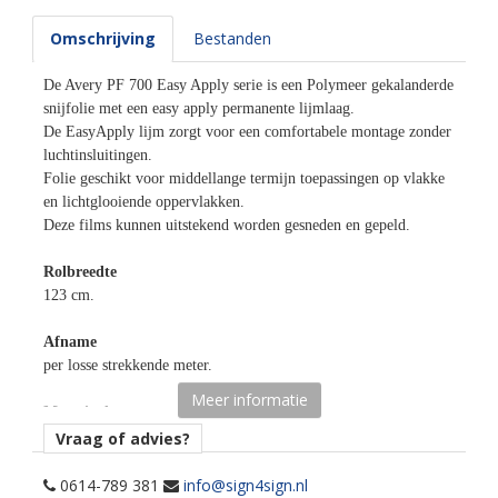
Omschrijving
Bestanden
De Avery PF 700 Easy Apply serie is een Polymeer gekalanderde
snijfolie met een easy apply permanente lijmlaag.
De EasyApply lijm zorgt voor een comfortabele montage zonder
luchtinsluitingen.
Folie geschikt voor middellange termijn toepassingen op vlakke
en lichtglooiende oppervlakken.
Deze films kunnen uitstekend worden gesneden en gepeld.
Rolbreedte
123 cm.
Afname
per losse strekkende meter.
Meer informatie
Materiaaltype
opaak gekleurde snijfolie.
Vraag of advies?
kenmerk belijming
0614-789 381
info@sign4sign.nl