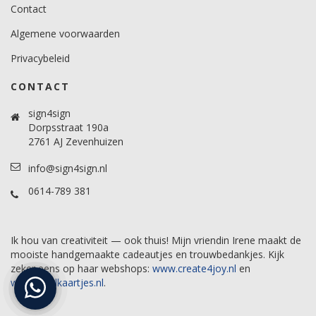
Contact
Algemene voorwaarden
Privacybeleid
CONTACT
sign4sign
Dorpsstraat 190a
2761 AJ Zevenhuizen
info@sign4sign.nl
0614-789 381
Ik hou van creativiteit — ook thuis! Mijn vriendin Irene maakt de
mooiste handgemaakte cadeautjes en trouwbedankjes. Kijk
zeker eens op haar webshops:
www.create4joy.nl
en
www.labelkaartjes.nl
.