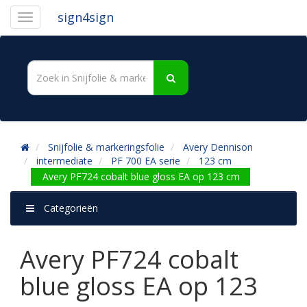
sign4sign
Snijfolie & markeringsfolie
Avery Dennison
intermediate
PF 700 EA serie
123 cm
Avery PF724 cobalt blue gloss EA op 123 cm
Categorieën
Avery PF724 cobalt
blue gloss EA op 123