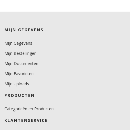
Levensduurverwachting
wit/zwart 8 jaar.
kleuren 7 jaar.
MIJN GEGEVENS
metallics 5 jaar.
Mijn Gegevens
Brandveiligheidscertificaat
nee.
Mijn Bestellingen
Mijn Documenten
Mijn Favorieten
Mijn Uploads
PRODUCTEN
Categorieën en Producten
KLANTENSERVICE