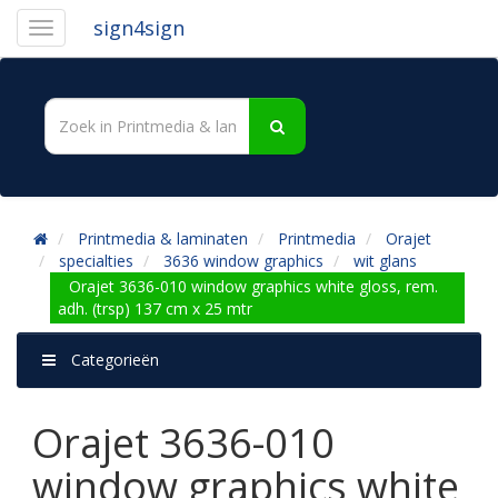
sign4sign
Printmedia & laminaten
Printmedia
Orajet
specialties
3636 window graphics
wit glans
Orajet 3636-010 window graphics white gloss, rem.
adh. (trsp) 137 cm x 25 mtr
Categorieën
Orajet 3636-010
window graphics white