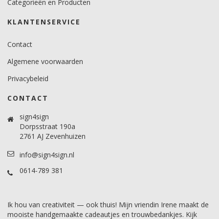
Categorieën en Producten
4 jaar. (buiten)
KLANTENSERVICE
Brandveiligheidscertificaat
Nee.
Contact
Algemene voorwaarden
Privacybeleid
CONTACT
sign4sign
Dorpsstraat 190a
2761 AJ Zevenhuizen
info@sign4sign.nl
0614-789 381
Ik hou van creativiteit — ook thuis! Mijn vriendin Irene maakt de
mooiste handgemaakte cadeautjes en trouwbedankjes. Kijk