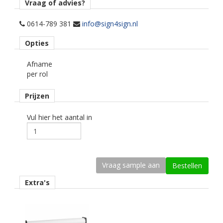
Afname
Vraag of advies?
per hele rol a 25 en/of 50 meter lengte.
0614-789 381
info@sign4sign.nl
Bijpassende laminaat reeks
Opties
Oraguard 297GF.
Afname
Toepassing
per rol
Window graphics voor korte looptijd.
Prijzen
Materiaaltype
printmedia one-way-vision.
Vul hier het aantal in
Kenmerk belijming
verwijderbaar, transparant, solvent gebaseerd.
Kleur type
wit glans.
Extra's
Geschikte printtechniek
eco-solvent, latex.
Ondergrond