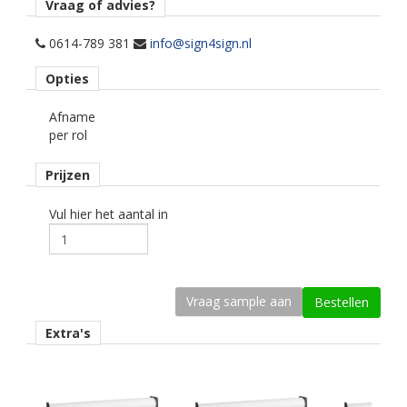
Oraquard 200 of 210 (DU).
Vraag of advies?
Toepassing
0614-789 381
info@sign4sign.nl
afvalcontainers (kliko), campers, caravans, crossmotoren, gladde
Opties
en licht gestructureerde muren, kajaks & kano's , mobiele
toiletten (Dixi)
Afname
per rol
Opmerking
Alleen droog plakken!
Prijzen
Materiaaltype
printmedia monomeer.
Vul hier het aantal in
kenmerk belijming
permanent, transparant, watergebaseerd en high tack.
kleur type
wit mat.
Extra's
geschikte printtechniek
eco-solvent, latex, uv.