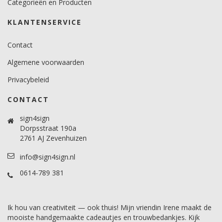
Categorieën en Producten
Levensduurverwachting
4 jaar. (buiten)
KLANTENSERVICE
Contact
Algemene voorwaarden
Privacybeleid
CONTACT
sign4sign
Dorpsstraat 190a
2761 AJ Zevenhuizen
info@sign4sign.nl
0614-789 381
Ik hou van creativiteit — ook thuis! Mijn vriendin Irene maakt de
mooiste handgemaakte cadeautjes en trouwbedankjes. Kijk