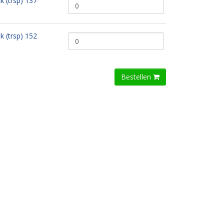
 (trsp) 137
 (trsp) 152
Bestellen