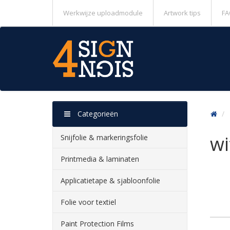
Werkwijze uploadmodule
Artwork tips
FA
Categorieën
wi
Snijfolie & markeringsfolie
Printmedia & laminaten
Applicatietape & sjabloonfolie
Folie voor textiel
Paint Protection Films