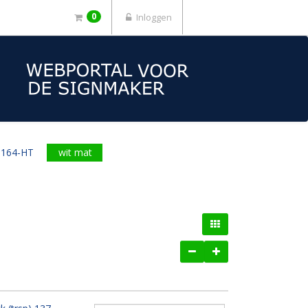
0
Inloggen
3164-HT
wit mat