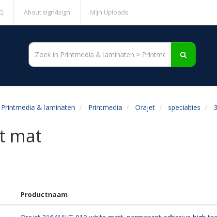
Q
About sign4sign
Mijn Uploads
Printmedia & laminaten
Printmedia
Orajet
specialties
t mat
Productnaam