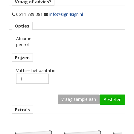
term buitentoepassingen op een vlakke of licht glooiende
Vraag of advies?
ondergrond.
0614-789 381
info@sign4sign.nl
Materiaaltype
Opties
printmedia intermediate.
Afname
Kenmerk belijming
per rol
permanent, transparant, solvent gebaseerd.
Prijzen
Kleur type
wit glans.
Vul hier het aantal in
Geschikte printtechniek
eco-solvent, latex, uv.
Ondergrond
vlak, licht gebogen.
Extra's
Dikte
70 mu.
Kleefkracht (N/25mm)