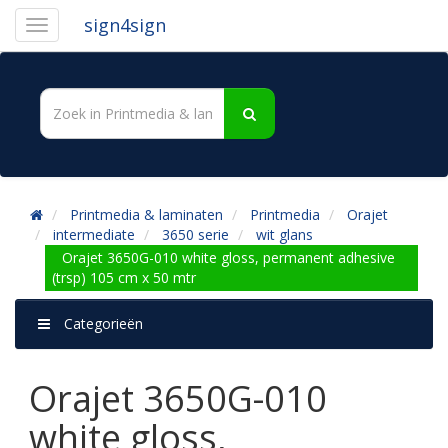
sign4sign
Printmedia & laminaten
Printmedia
Orajet
intermediate
3650 serie
wit glans
Orajet 3650G-010 white gloss, permanent adhesive
(trsp) 105 cm x 50 mtr
Categorieën
Orajet 3650G-010
white gloss,