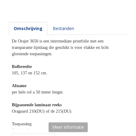
Omschrijving
Bestanden
De Orajet 3650 is een intermediate printfolie met een
transparante lijmlaag die geschikt is voor vlakke en licht
glooiende toepassingen.
Rolbreedte
105, 137 en 152 cm.
Afname
per hele rol a 50 meter lengte.
Bijpassende laminaat reeks
Oraguard 210(DU) of de 215(DU).
Toepassing
Meer informatie
Te gebruiken voor nagenoeg alle denkbare binnen- en medium