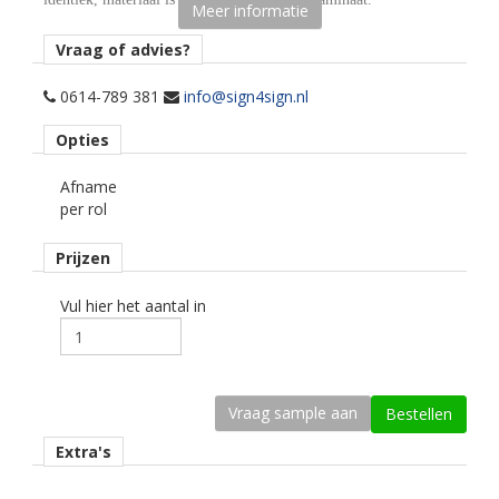
Meer informatie
Toepassing
Vraag of advies?
glas en voertuigen.
0614-789 381
info@sign4sign.nl
Opmerking
Opties
Alleen nat aanbrengen!
Afname
Materiaaltype
per rol
printmedia gegoten.
Prijzen
kenmerk belijming
verwijderbaar, transparant, solvent gebaseerd.
Vul hier het aantal in
kleur type
ultra transparant glans.
geschikte printtechniek
eco-solvent, latex, uv.
Extra's
Ondergrond