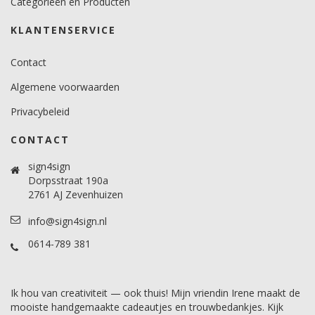
Categorieën en Producten
Brandcertificaat
KLANTENSERVICE
Ja.
Contact
Algemene voorwaarden
Privacybeleid
CONTACT
sign4sign
Dorpsstraat 190a
2761 AJ Zevenhuizen
info@sign4sign.nl
0614-789 381
Ik hou van creativiteit — ook thuis! Mijn vriendin Irene maakt de
mooiste handgemaakte cadeautjes en trouwbedankjes. Kijk