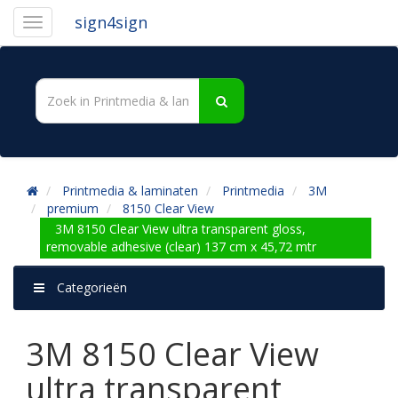
sign4sign
Printmedia & laminaten
Printmedia
3M
premium
8150 Clear View
3M 8150 Clear View ultra transparent gloss,
removable adhesive (clear) 137 cm x 45,72 mtr
Categorieën
3M 8150 Clear View
ultra transparent