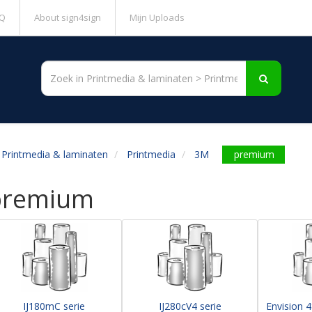
Q
About sign4sign
Mijn Uploads
Printmedia & laminaten
Printmedia
3M
premium
premium
IJ180mC serie
IJ280cV4 serie
Envision 