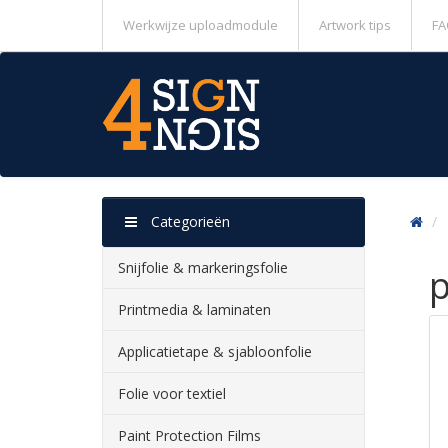
Werkwijze uploadmodule
Artwork tips
FA
Categorieën
Snijfolie & markeringsfolie
Printmedia & laminaten
Applicatietape & sjabloonfolie
Folie voor textiel
Paint Protection Films