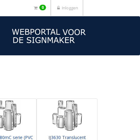
0
Inloggen
480mC serie (PVC
IJ3630 Translucent