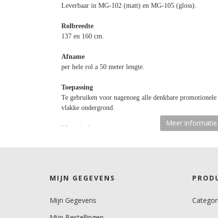
Leverbaar in MG-102 (matt) en MG-105 (gloss).
Rolbreedte
137 en 160 cm.
Afname
per hele rol a 50 meter lengte.
Toepassing
Te gebruiken voor nagenoeg alle denkbare promotionele 
vlakke ondergrond.
Meer informatie
Materiaaltype
laminaat monomeer.
kleur type
transparant glans.
MIJN GEGEVENS
PROD
Ondergrond
Mijn Gegevens
Categor
vlak.
Mijn Bestellingen