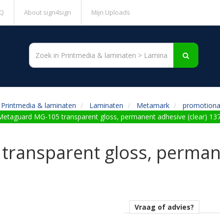
Q
About sign4sign
Mijn Uploads
Printmedia & laminaten
Laminaten
Metamark
promotiona
Metaguard MG-105 transparent gloss, permanent adhesive (clear) 13
ransparent gloss, permane
Vraag of advies?