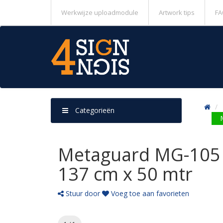
Werkwijze uploadmodule
Artwork tips
FA
Categorieën
Metaguard MG-105 t
137 cm x 50 mtr
Stuur door
Voeg toe aan favorieten