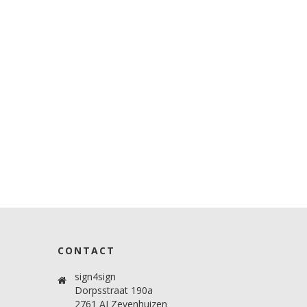
CONTACT
sign4sign
Dorpsstraat 190a
2761 AJ Zevenhuizen