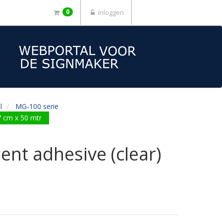
0
Inloggen
l
MG-100 serie
7 cm x 50 mtr
nt adhesive (clear)