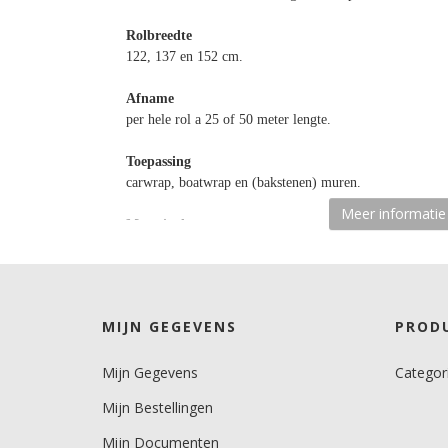
Rolbreedte
122, 137 en 152 cm.
Afname
per hele rol a 25 of 50 meter lengte.
Toepassing
carwrap, boatwrap en (bakstenen) muren.
Meer informatie
Materiaaltype
laminaat gegoten.
kleur type
transparant mat.
MIJN GEGEVENS
PROD
Ondergrond
Mijn Gegevens
Categor
gebogen.
Mijn Bestellingen
Dikte
50 mu.
Mijn Documenten