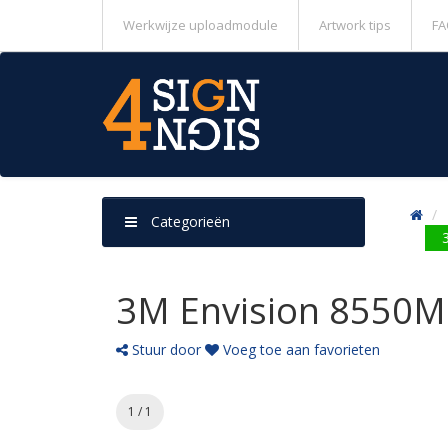
Werkwijze uploadmodule
Artwork tips
FA
Categorieën
3M Envision 8550M 
Stuur door
Voeg toe aan favorieten
1 / 1