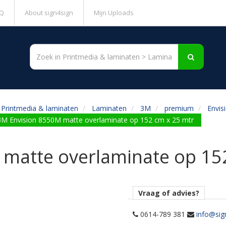
Q
About sign4sign
Mijn Uploads
Printmedia & laminaten
Laminaten
3M
premium
Envis
3M Envision 8550M matte overlaminate op 152 cm x 25 mtr
matte overlaminate op 15
Vraag of advies?
0614-789 381
info@sig