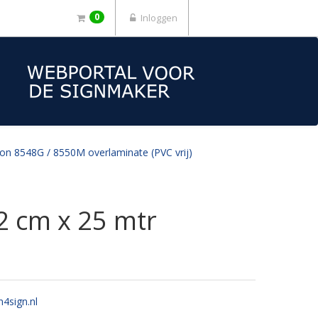
0
Inloggen
ion 8548G / 8550M overlaminate (PVC vrij)
2 cm x 25 mtr
n4sign.nl